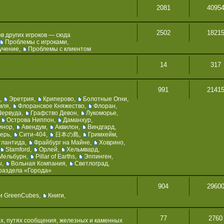
2081
4095
2502
1821
в других игроков — сюда
Проблемы с игроками
,
учение
,
Проблемы с клиентом
14
317
991
2141
,
Эретрия
,
Криперово
,
Болотные Огни
,
мля
,
Флоранское Княжество
,
Флоран
,
Шервуда
,
Графство Девон
,
Лукоморье
,
,
Острова Ниппон
,
Даманхур
,
инор
,
Авендум
,
Аквилон
,
Виндгард
,
герь
,
Сити-404
,
日本の島
,
Гримхейм
,
тлантида
,
Фрайбург на Майне
,
Ховрино
,
Stamford
,
Орлей
,
Хельмвард
,
Мельбурн
,
Pillar of Earths
,
Эппинген
,
ы
,
Вольная Компания
,
Светлоград
,
раздела «Города»
904
2960
и GreenCubes
,
Книги
,
77
2760
х, путях сообщения, железных и каменных