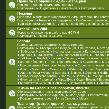
Правила \ Общение с администрацией
Правила, общение с админами, жалобы.
Подфорумы:
Предложения и пожелания
,
Блог разработки
Помощь
Все заявки о помощи от модераторов, Администрации или совето
Подфорумы:
Техническая поддержка
,
Проблемы с приватом
,
Личные проблемы игрока
,
Прочие проблемы и вопросы
,
Об
GreenCubes Wiki
Форум по обсуждению и работе над GC.Wiki
Подфорум:
Ссылка на GC.Wiki
Города
Города, владения, территории, прием в города.
Подфорумы:
Эквестрийская Федерация
,
Кантерлот
,
Асгард
Эмберская Империя
,
Исилианская земля
,
Келстоунская зе
Арелейт
,
Вальдхаузен
,
Санреольская земля
,
Владения 
TalkTown
,
Rowfall
,
Lorean
,
Sensum
,
Кристальная земля
ardhon Númenor
,
Tirios
,
Пандемониум
,
Хаммерхорн
,
Ал
Прогрессивная Советская Республика
,
Социалистический ла
Фиор
,
Магнолия
,
Скай Сити
,
Water City
,
Крафтбург
,
А
Аден
,
Город Кубово
,
Дантекс
,
Элирия
,
Долина
,
Фейт
,
Город-государство Гавань
,
Норлэн
,
Норлэн
,
Блэкберн
,
GreenLand
,
Лазурный
,
Город Ехо
,
Орден Водяной Ворон
Королевство Сильнор
,
Аркаим
,
Ведьмачьи школы
,
Архив 
Жизнь на GreenCubes, события, ивенты
Обо всех мероприятиях внутри мира GreenCubes
Подфорумы:
Газеты и журналы
,
Глас Дестра
,
Радиостанци
Гильдия архитекторов
,
Битва Стихий
,
Места
Транспорт (метро, дороги), карта, доставка
Раздел об инфраструктуре нашего сервера, транспортных услуга