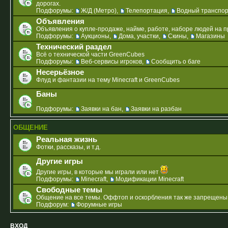
дорогах.
Подфорумы:
Ж/Д (Метро)
,
Телепортация
,
Водный транспо
Объявления
Объявления о купле-продаже, найме, работе, наборе людей на про
Подфорумы:
Аукционы
,
Дома, участки
,
Скины
,
Магазины
Технический раздел
Всё о технической части GreenCubes
Подфорумы:
Веб-сервисы игроков
,
Сообщить о баге
Несерьёзное
Флуд и фантазии на тему Minecraft и GreenCubes
Баны
Подфорумы:
Заявки на бан
,
Заявки на разбан
ОБЩЕНИЕ
Реальная жизнь
Фотки, рассказы, и т.д.
Другие игры
Другие игры, в которые мы играли или нет
Подфорумы:
Minecraft
,
Модификации Minecraft
Свободные темы
Общение на все темы. Оффтоп и оскорбления так же запрещены, 
Подфорум:
Форумные игры
ВХОД