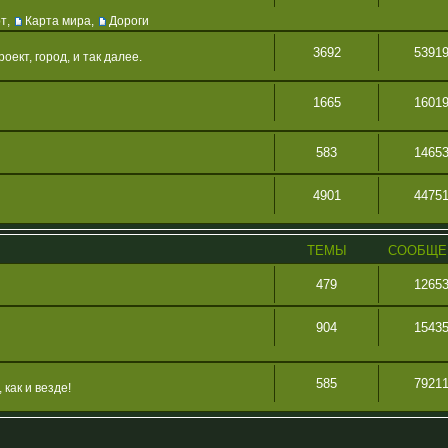
рт
,
Карта мира
,
Дороги
3692
5391
ект, город, и так далее.
1665
1601
583
1465
4901
4475
ТЕМЫ
СООБЩЕ
479
1265
904
1543
585
7921
как и везде!