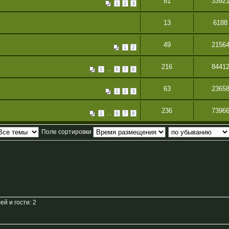
81
3392
1
2
3
13
6188
49
2156
1
2
216
8441
...
1
6
7
8
63
2365
1
2
3
236
7396
...
1
6
7
8
Поле сортировки
й и гости: 2