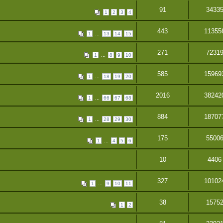
91
3433
1
2
3
4
443
11355
...
1
13
14
15
271
7231
...
1
8
9
10
585
15969
...
1
18
19
20
2016
38242
...
1
66
67
68
884
18707
...
1
28
29
30
175
5500
...
1
4
5
6
10
4406
327
10102
...
1
9
10
11
38
1575
1
2