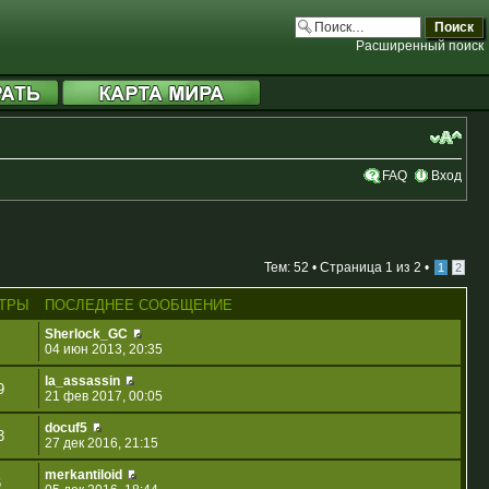
Расширенный поиск
FAQ
Вход
Тем: 52 •
Страница
1
из
2
•
1
2
ТРЫ
ПОСЛЕДНЕЕ СООБЩЕНИЕ
Sherlock_GC
04 июн 2013, 20:35
la_assassin
9
21 фев 2017, 00:05
docuf5
3
27 дек 2016, 21:15
merkantiloid
6