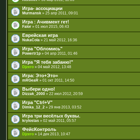
Игра- ассоциации
Murmansk
» 25 апр 2011, 09:01
Игра : Ачивмент гет!
Falor
» 01 июл 2015, 06:43
Еврейская игра
NukaCola
» 21 май 2012, 16:36
Игра "Обломись"
Powertr1p
» 04 апр 2011, 01:46
Игра "Я тебя забаню!"
Djzero
» 04 май 2012, 13:48
Игра: Это+Это=
mRGeaR
» 01 окт 2011, 14:50
Выбери одно!
Dizzak_2000
» 22 июл 2012, 20:59
Игра "Ctrl+V"
Dimka_12_2
» 29 янв 2013, 03:52
Игра три весёлых буквы.
krylostas
» 02 май 2011, 05:57
ФейсКонтроль
Djzero
» 14 дек 2013, 10:47