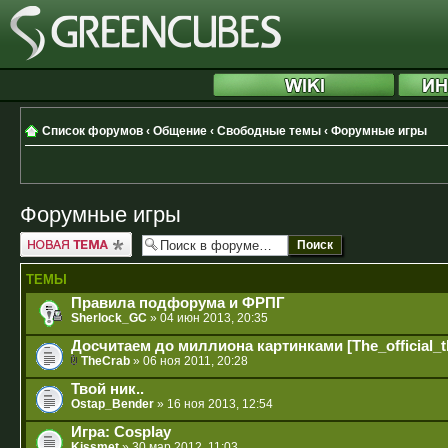
Список форумов
‹
Общение
‹
Свободные темы
‹
Форумные игры
Форумные игры
Новая тема
ТЕМЫ
Правила подфорума и ФРПГ
Sherlock_GC
» 04 июн 2013, 20:35
Досчитаем до миллиона картинками [The_official_t
TheCrab
» 06 ноя 2011, 20:28
Твой ник..
Ostap_Bender
» 16 ноя 2013, 12:54
Игра: Cosplay
Kissmet
» 30 мар 2012, 11:03