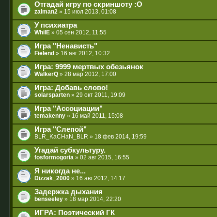
Отгадай игру по скриншоту :O
zalman2
» 15 июл 2013, 01:08
У психиатра
WhilE
» 05 сен 2012, 11:55
Игра "Ненависть"
Fielend
» 16 авг 2012, 10:32
Игра: 9999 мертвых обезьянок
WalkerQ
» 28 мар 2012, 17:00
Игра: Добавь слово!
solarsparten
» 29 окт 2011, 19:09
Игра "Ассоциации"
temakenny
» 16 май 2011, 15:08
Игра "Слепой"
BLR_KaCHaN_BLR
» 18 фев 2014, 19:59
Угадай субкультуру.
fosformogoria
» 02 авг 2015, 16:55
Я никогда не...
Dizzak_2000
» 16 авг 2012, 14:17
Задержка дыхания
benseeley
» 18 мар 2014, 22:20
ИГРА: Поэтический ГК