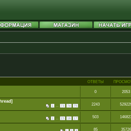
ОТВЕТЫ
ПРОСМО
0
2053
hread]
2243
52922
...
1
73
74
75
503
14682
...
1
15
16
17
85
3572
1
2
3