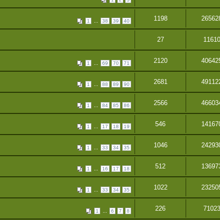
1198
26562
...
1
38
39
40
27
1161
2120
40642
...
1
69
70
71
2681
49112
...
1
88
89
90
2566
46603
...
1
84
85
86
546
14167
...
1
17
18
19
1046
24293
...
1
33
34
35
512
13697
...
1
16
17
18
1022
23250
...
1
33
34
35
226
7102
...
1
6
7
8