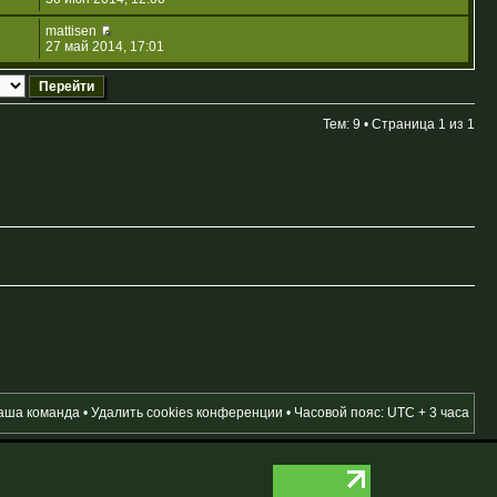
mattisen
27 май 2014, 17:01
Тем: 9 • Страница
1
из
1
аша команда
•
Удалить cookies конференции
• Часовой пояс: UTC + 3 часа