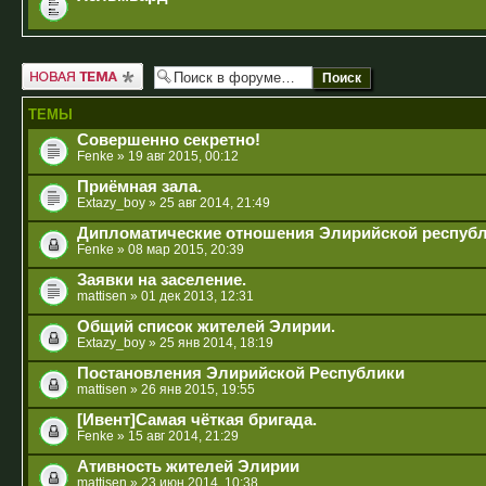
Новая тема
ТЕМЫ
Совершенно секретно!
Fenke
» 19 авг 2015, 00:12
Приёмная зала.
Extazy_boy
» 25 авг 2014, 21:49
Дипломатические отношения Элирийской республ
Fenke
» 08 мар 2015, 20:39
Заявки на заселение.
mattisen
» 01 дек 2013, 12:31
Общий список жителей Элирии.
Extazy_boy
» 25 янв 2014, 18:19
Постановления Элирийской Республики
mattisen
» 26 янв 2015, 19:55
[Ивент]Самая чёткая бригада.
Fenke
» 15 авг 2014, 21:29
Ативность жителей Элирии
mattisen
» 23 июн 2014, 10:38