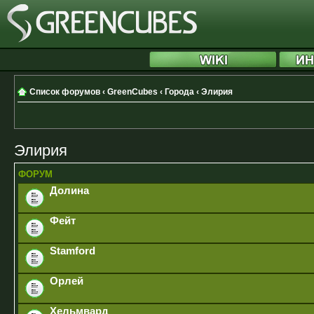
Список форумов
‹
GreenCubes
‹
Города
‹
Элирия
Элирия
ФОРУМ
Долина
Фейт
Stamford
Орлей
Хельмвард