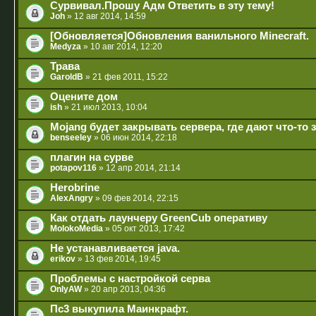
Сурвивал.Прошу Адм Ответить в эту тему!
Joh
» 12 авг 2014, 14:59
[Обновляется]Обновления ванильного Minecraft.
Medyza
» 10 авг 2014, 12:20
Трава
GaroldB
» 21 фев 2011, 15:22
Оцените дом
ish
» 21 июл 2013, 10:04
Mojang будет закрывать сервера, где дают что-то з
benseeley
» 06 июн 2014, 22:18
плагин на сурве
potapov116
» 12 апр 2014, 21:14
Herobrine
AlexAngry
» 09 фев 2014, 22:15
Как отдать лаунчеру GreenCub оперативу
MolokoMedia
» 05 окт 2013, 17:42
Не устанавливается java.
erikov
» 13 фев 2014, 19:45
Проблемы с настройкой серва
OnlyAW
» 20 апр 2013, 04:36
Пс3 выкупила Маинкрафт.