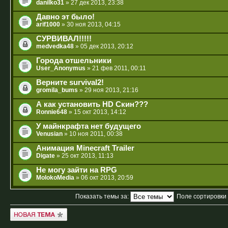
danilko31
» 27 дек 2013, 23:38
Давно эт было!
arif1000
» 30 ноя 2013, 04:15
СУРВИВАЛ!!!!!
medvedka48
» 05 дек 2013, 20:12
Города отшельники
User_Anonymus
» 21 фев 2011, 00:11
Верните survival2!
gromila_bums
» 29 ноя 2013, 21:16
А как установить HD Скин???
Ronnie648
» 15 окт 2013, 14:12
У майнкрафта нет будущего
Venusian
» 10 ноя 2011, 00:38
Анимация Minecraft Trailer
Digate
» 25 окт 2013, 11:13
Не могу зайти на RPG
MolokoMedia
» 06 окт 2013, 20:59
Показать темы за:
Поле сортировки
Новая тема