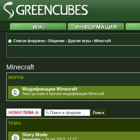
Список форумов
‹
Общение
‹
Другие игры
‹
Minecraft
Minecraft
ФОРУМ
Модификации Minecraft
Текстур-паки и прочие модификации Minecraft
Новая тема
ТЕМЫ
Story Mode
benseeley
» 29 окт 2015, 17:27