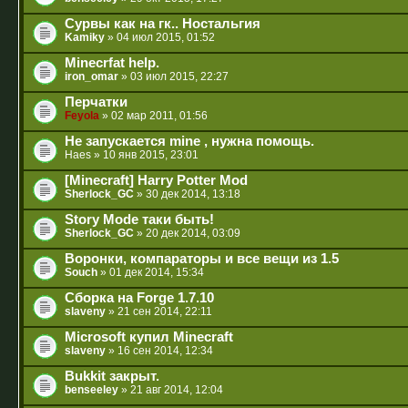
Сурвы как на гк.. Ностальгия
Kamiky
» 04 июл 2015, 01:52
Minecrfat help.
iron_omar
» 03 июл 2015, 22:27
Перчатки
Feyola
» 02 мар 2011, 01:56
Не запускается mine , нужна помощь.
Haes
» 10 янв 2015, 23:01
[Minecraft] Harry Potter Mod
Sherlock_GC
» 30 дек 2014, 13:18
Story Mode таки быть!
Sherlock_GC
» 20 дек 2014, 03:09
Воронки, компараторы и все вещи из 1.5
Souch
» 01 дек 2014, 15:34
Сборка на Forge 1.7.10
slaveny
» 21 сен 2014, 22:11
Microsoft купил Minecraft
slaveny
» 16 сен 2014, 12:34
Bukkit закрыт.
benseeley
» 21 авг 2014, 12:04