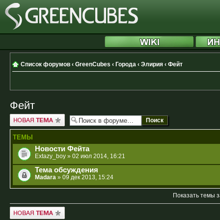
Список форумов
‹
GreenCubes
‹
Города
‹
Элирия
‹
Фейт
Фейт
Новая тема
ТЕМЫ
Новости Фейта
Extazy_boy
» 02 июл 2014, 16:21
Тема обсуждения
Madara
» 09 дек 2013, 15:24
Показать темы з
Новая тема