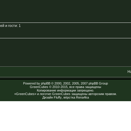
й и гости: 1
Н
Powered by
phpBB
© 2000, 2002, 2005, 2007 phpBB Group
GreenCubes
© 2010-2015, все права защищены
Копирование информации запрещено.
«GreenCubes» и логотип GreenCubes защищены авторским правом.
Дизайн
Fluffy
, вёрстка
Rena4ka