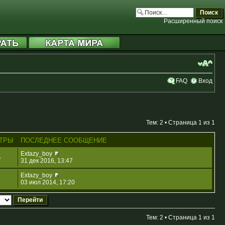
Расширенный поиск
FAQ
Вход
Тем: 2 • Страница
1
из
1
ТРЫ
ПОСЛЕДНЕЕ СООБЩЕНИЕ
Extazy_boy
5
31 дек 2016, 13:47
Extazy_boy
03 июл 2014, 17:20
Тем: 2 • Страница
1
из
1