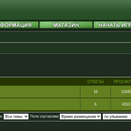
ОТВЕТЫ
ПРОСМО
16
1204
6
4310
а:
Поле сортировки