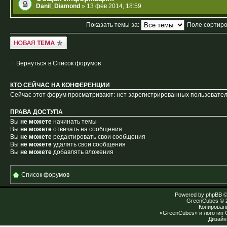
Danil_Diamond
» 13 фев 2014, 18:59
Показать темы за:
Поле сортир
Новая тема
Вернуться в Список форумов
КТО СЕЙЧАС НА КОНФЕРЕНЦИИ
Сейчас этот форум просматривают: нет зарегистрированных пользователе
ПРАВА ДОСТУПА
Вы
не можете
начинать темы
Вы
не можете
отвечать на сообщения
Вы
не можете
редактировать свои сообщения
Вы
не можете
удалять свои сообщения
Вы
не можете
добавлять вложения
Список форумов
Powered by
phpBB
©
GreenCubes
© 
Копирован
«GreenCubes» и логотип
Дизай