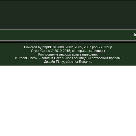
Н
Powered by
phpBB
© 2000, 2002, 2005, 2007 phpBB Group
GreenCubes
© 2010-2015, все права защищены
Копирование информации запрещено.
«GreenCubes» и логотип GreenCubes защищены авторским правом.
Дизайн
Fluffy
, вёрстка
Rena4ka