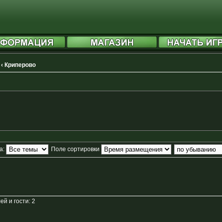
‹
Криперово
а:
Поле сортировки
й и гости: 2