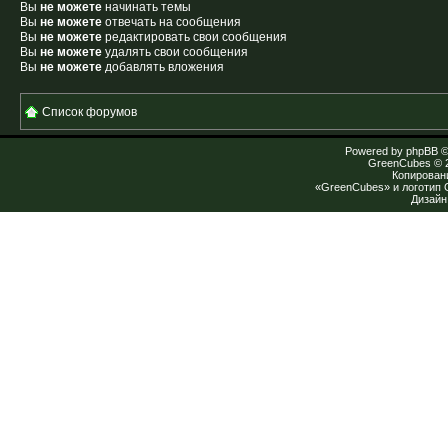
Вы
не можете
начинать темы
Вы
не можете
отвечать на сообщения
Вы
не можете
редактировать свои сообщения
Вы
не можете
удалять свои сообщения
Вы
не можете
добавлять вложения
Список форумов
Powered by
phpBB
©
GreenCubes
© 
Копирован
«GreenCubes» и логотип
Дизай