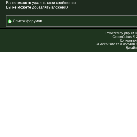
Вы
не можете
удалять свои сообщения
Вы
не можете
добавлять вложения
Список форумов
Powered by
phpBB
©
GreenCubes
© 
Копирован
«GreenCubes» и логотип
Дизай