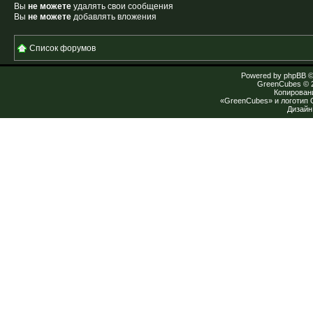
Вы
не можете
удалять свои сообщения
Вы
не можете
добавлять вложения
Список форумов
Powered by
phpBB
©
GreenCubes
© 
Копирован
«GreenCubes» и логотип
Дизай