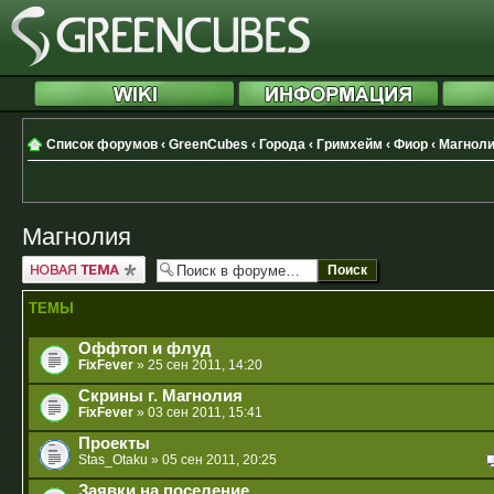
Список форумов
‹
GreenCubes
‹
Города
‹
Гримхейм
‹
Фиор
‹
Магнол
Магнолия
Новая тема
ТЕМЫ
Оффтоп и флуд
FixFever
» 25 сен 2011, 14:20
Скрины г. Магнолия
FixFever
» 03 сен 2011, 15:41
Проекты
Stas_Otaku
» 05 сен 2011, 20:25
Заявки на поселение