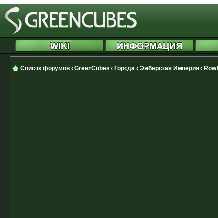
Список форумов
‹
GreenCubes
‹
Города
‹
Эмберская Империя
‹
Rowf