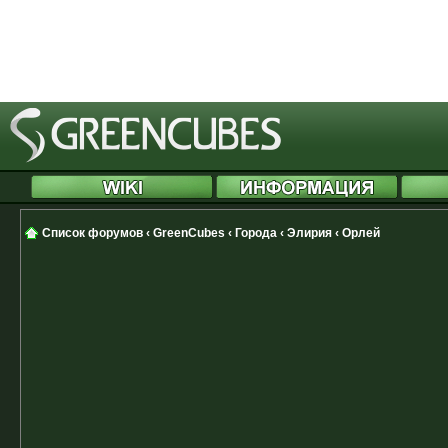
[phpBB Debug] PHP Notice
: in file
Cannot modify header information 
started at /includes/functions.php
Список форумов
‹
GreenCubes
‹
Города
‹
Элирия
‹
Орлей