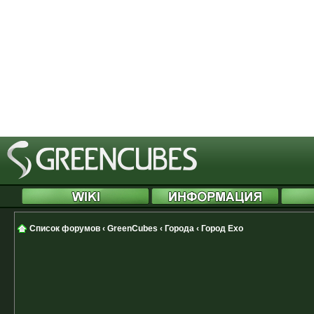
[phpBB Debug] PHP Notice
: in file
Cannot modify header information 
started at /includes/functions.php
[phpBB Debug] PHP Notice
: in file
Cannot modify header information 
started at /includes/functions.php
Список форумов
‹
GreenCubes
‹
Города
‹
Город Ехо