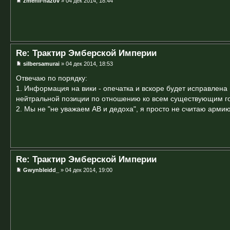
zmenil-nazov
» 04 дек 2014, 18:44
Re: Трактир Эмберской Империи
silbersamurai
» 04 дек 2014, 18:53
Отвечаю по порядку:
1. Информация на вики - опечатка и вскоре будет исправлен
нейтральной позиции по отношению ко всем существующим го
2. Мы не "не уважаем АВ и дедоха", я просто не считаю арми
Re: Трактир Эмберской Империи
Gwynbleidd_
» 04 дек 2014, 19:00