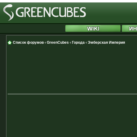
[phpBB Debug] PHP Notice
: in file
/includes/functions.php
on line
4509
:
Cannot modify 
Список форумов
‹
GreenCubes
‹
Города
‹
Эмберская Империя