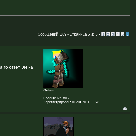
Сообщений: 169 •
Страница
6
из
6
•
1
2
3
4
5
6
а то ответ ЭИ на
Gobart
Сообщения:
806
Зарегистрирован:
01 окт 2011, 17:28