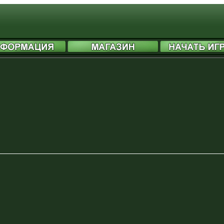
header information - headers already sent by (output started at /includes/functions