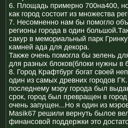
6. Площадь примерно 700на400, но
как город состоит из множества ре
7. Несомненно нам бы помогло об
регионы города в один большой.Та
сакур в мемориальный парк Гринку
камней ада для декора.
Также очень помогла бы зелень дл
для разных блоков(блоки нужны в 
8. Город Крафтбург богат своей не
один из самых древних городов ГК.
последнему мэру города был выдан
срок, город был превращен в город
очень запущен...Но я один из мэро
Masik67 решили вернуть былое вел
финансовой поддержки это достато