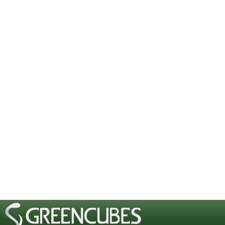
preg_replace_callback instead
[phpBB Debug] PHP Notice
: in file
Cannot modify header information 
started at /includes/functions.php
[phpBB Debug] PHP Notice
: in file
Cannot modify header information 
started at /includes/functions.php
[phpBB Debug] PHP Notice
: in file
Cannot modify header information 
started at /includes/functions.php
[phpBB Debug] PHP Notice
: in file
Cannot modify header information 
started at /includes/functions.php