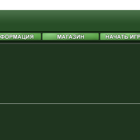
header information - headers already sent by (output started at /includes/functions
header information - headers already sent by (output started at /includes/functions
header information - headers already sent by (output started at /includes/functions