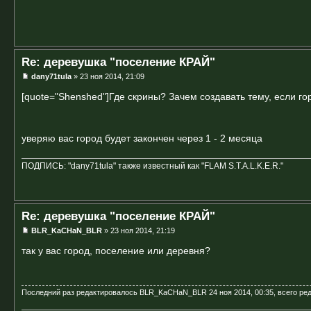
Re: деревушка "поселение КРАЙ"
dany71tula
» 23 ноя 2014, 21:09
[quote="Shenshed"]Где скрины? Зачем создавать тему, если г
уверяю вас город будет закончен через 1 - 2 месяца
ПОДПИСЬ: "dany71tula" также известный как "FLAM S.T.A.L.K.E.R."
Re: деревушка "поселение КРАЙ"
BLR_KaCHaN_BLR
» 23 ноя 2014, 21:19
так у вас город, поселение или деревня?
Последний раз редактировалось
BLR_KaCHaN_BLR
24 ноя 2014, 00:35, всего ре