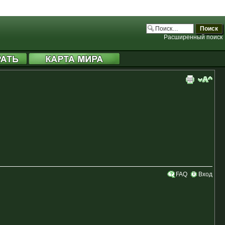
.php:3706)
.php:3706)
.php:3706)
Расширенный поиск
FAQ
Вход