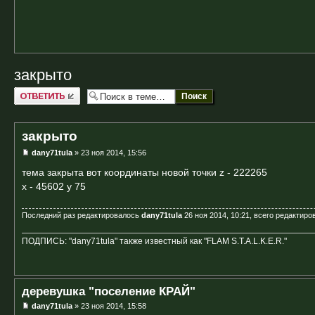
закрыто
Ответить
закрыто
dany71tula
» 23 ноя 2014, 15:56
тема закрыта вот координаты новой точки z - 222265
x - 45602 y 75
Последний раз редактировалось
dany71tula
26 ноя 2014, 10:21, всего редактиров
ПОДПИСЬ: "dany71tula" также известный как "FLAM S.T.A.L.K.E.R."
деревушка "поселение КРАЙ"
dany71tula
» 23 ноя 2014, 15:58