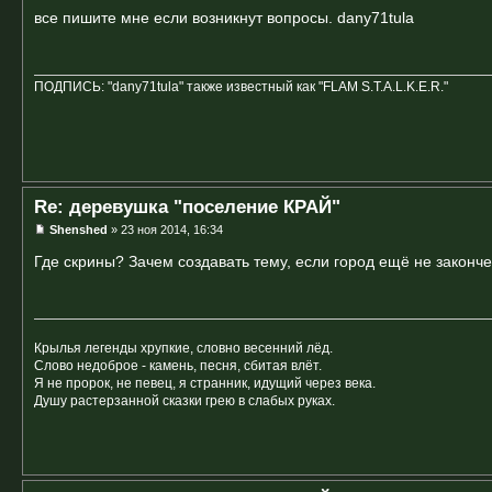
все пишите мне если возникнут вопросы. dany71tula
ПОДПИСЬ: "dany71tula" также известный как "FLAM S.T.A.L.K.E.R."
Re: деревушка "поселение КРАЙ"
Shenshed
» 23 ноя 2014, 16:34
Где скрины? Зачем создавать тему, если город ещё не законч
Крылья легенды хрупкие, словно весенний лёд.
Слово недоброе - камень, песня, сбитая влёт.
Я не пророк, не певец, я странник, идущий через века.
Душу растерзанной сказки грею в слабых руках.