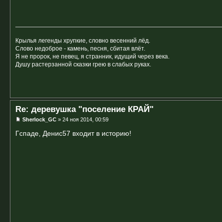
Крылья легенды хрупкие, словно весенний лёд.
Слово недоброе - камень, песня, сбитая влёт.
Я не пророк, не певец, я странник, идущий через века.
Душу растерзанной сказки грею в слабых руках.
Re: деревушка "поселение КРАЙ"
Sherlock_GC
» 24 ноя 2014, 00:59
Гспаде, Денис57 входит в историю!