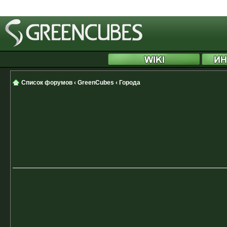
[phpBB Debug] PHP Notice
: in file
/includes/functions.php
on line
4507
:
Cannot modify 
[phpBB Debug] PHP Notice
: in file
/includes/functions.php
on line
4508
:
Cannot modify 
[phpBB Debug] PHP Notice
: in file
/includes/functions.php
on line
4509
:
Cannot modify 
Список форумов
‹
GreenCubes
‹
Города