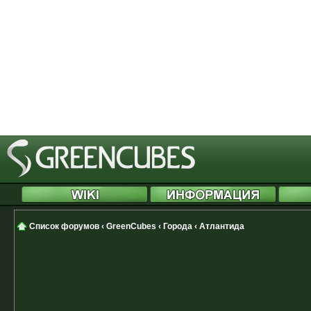
[phpBB Debug] PHP Notice
: in file
Cannot modify header information 
started at /includes/functions.php
[phpBB Debug] PHP Notice
: in file
Cannot modify header information 
started at /includes/functions.php
Список форумов
‹
GreenCubes
‹
Города
‹
Атлантида