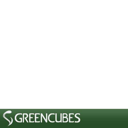
[phpBB Debug] PHP Notice
: in file
Cannot modify header information 
started at /includes/functions.php
[phpBB Debug] PHP Notice
: in file
Cannot modify header information 
started at /includes/functions.php
[phpBB Debug] PHP Notice
: in file
Cannot modify header information 
started at /includes/functions.php
[phpBB Debug] PHP Notice
: in file
Cannot modify header information 
started at /includes/functions.php