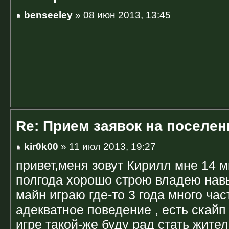
benseeley
» 08 июн 2013, 13:45
Re: Прием заявок на поселен
kir0k00
» 11 июл 2013, 19:27
привет,меня зовут Кирилл мне 14 мн
полгода хорошо строю владею нав
майн играю где-то 3 года много час
адекватное поведение , есть скайп <
игре такой-же буду рад стать жите