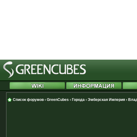
[phpBB Debug] PHP Notice
: in file
Cannot modify header information 
started at /includes/functions.php
[phpBB Debug] PHP Notice
: in file
Cannot modify header information 
started at /includes/functions.php
Список форумов
‹
GreenCubes
‹
Города
‹
Эмберская Империя
‹
Вла