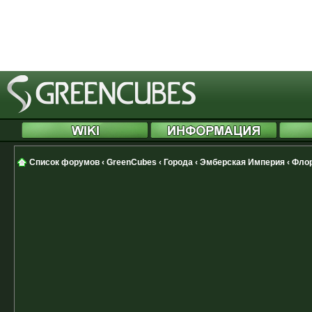
[phpBB Debug] PHP Notice
: in file
Cannot modify header information 
started at /includes/functions.php
Список форумов
‹
GreenCubes
‹
Города
‹
Эмберская Империя
‹
Флор