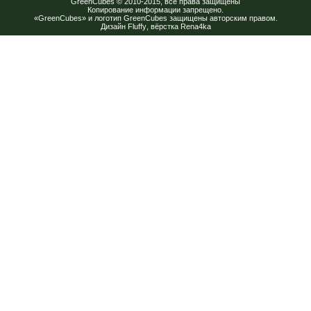
GreenCubes
© 2010-2015, все права защищены
Копирование информации запрещено.
«GreenCubes» и логотип GreenCubes защищены авторским правом.
Дизайн
Fluffy
, вёрстка
Rena4ka