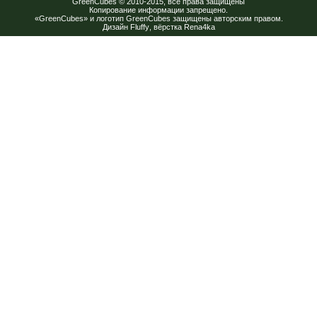
GreenCubes
© 2010-2015, все права защищены
Копирование информации запрещено.
«GreenCubes» и логотип GreenCubes защищены авторским правом.
Дизайн
Fluffy
, вёрстка
Rena4ka