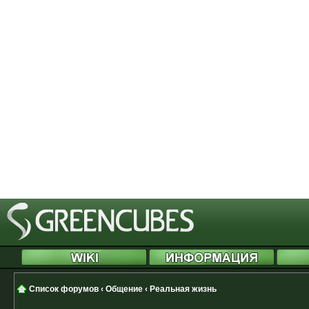
[phpBB Debug] PHP Notice
: in file
Cannot modify header information 
started at /includes/functions.php
[phpBB Debug] PHP Notice
: in file
Cannot modify header information 
started at /includes/functions.php
[phpBB Debug] PHP Notice
: in file
Cannot modify header information 
started at /includes/functions.php
Список форумов
‹
Общение
‹
Реальная жизнь