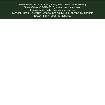
Powered by
phpBB
© 2000, 2002, 2005, 2007 phpBB Group
GreenCubes
© 2010-2015, все права защищены
Копирование информации запрещено.
«GreenCubes» и логотип GreenCubes защищены авторским правом.
Дизайн
Fluffy
, вёрстка
Rena4ka