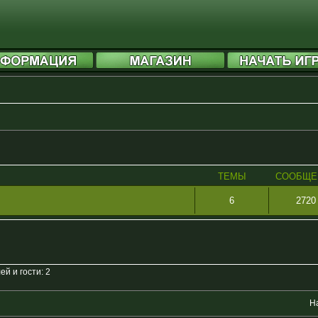
ТЕМЫ
СООБЩЕ
6
2720
й и гости: 2
Н