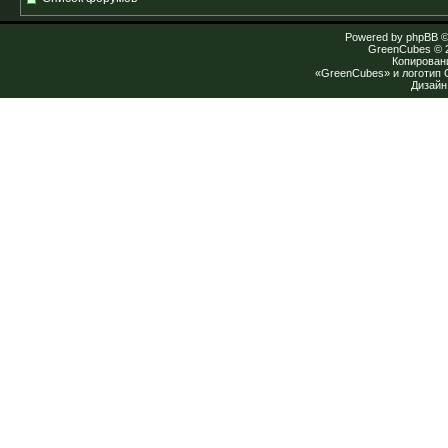
Powered by
phpBB
©
GreenCubes
© 
Копирован
«GreenCubes» и логотип
Дизай