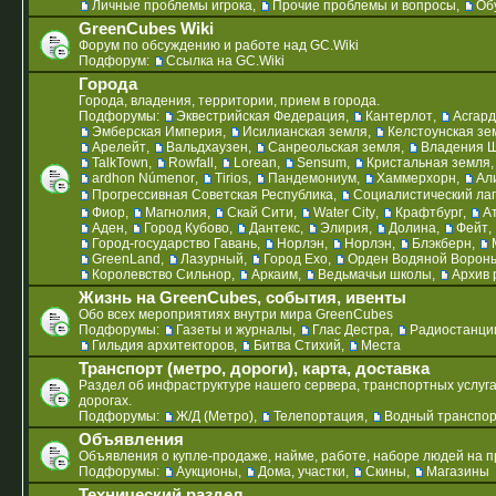
Личные проблемы игрока
,
Прочие проблемы и вопросы
,
Об
GreenCubes Wiki
Форум по обсуждению и работе над GC.Wiki
Подфорум:
Ссылка на GC.Wiki
Города
Города, владения, территории, прием в города.
Подфорумы:
Эквестрийская Федерация
,
Кантерлот
,
Асгард
Эмберская Империя
,
Исилианская земля
,
Келстоунская зе
Арелейт
,
Вальдхаузен
,
Санреольская земля
,
Владения 
TalkTown
,
Rowfall
,
Lorean
,
Sensum
,
Кристальная земля
ardhon Númenor
,
Tirios
,
Пандемониум
,
Хаммерхорн
,
Ал
Прогрессивная Советская Республика
,
Социалистический ла
Фиор
,
Магнолия
,
Скай Сити
,
Water City
,
Крафтбург
,
А
Аден
,
Город Кубово
,
Дантекс
,
Элирия
,
Долина
,
Фейт
,
Город-государство Гавань
,
Норлэн
,
Норлэн
,
Блэкберн
,
GreenLand
,
Лазурный
,
Город Ехо
,
Орден Водяной Ворон
Королевство Сильнор
,
Аркаим
,
Ведьмачьи школы
,
Архив 
Жизнь на GreenCubes, события, ивенты
Обо всех мероприятиях внутри мира GreenCubes
Подфорумы:
Газеты и журналы
,
Глас Дестра
,
Радиостанци
Гильдия архитекторов
,
Битва Стихий
,
Места
Транспорт (метро, дороги), карта, доставка
Раздел об инфраструктуре нашего сервера, транспортных услуга
дорогах.
Подфорумы:
Ж/Д (Метро)
,
Телепортация
,
Водный транспо
Объявления
Объявления о купле-продаже, найме, работе, наборе людей на про
Подфорумы:
Аукционы
,
Дома, участки
,
Скины
,
Магазины
Технический раздел