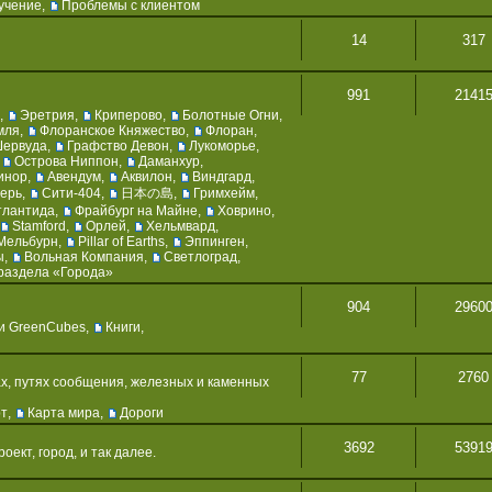
учение
,
Проблемы с клиентом
14
317
991
2141
,
Эретрия
,
Криперово
,
Болотные Огни
,
мля
,
Флоранское Княжество
,
Флоран
,
Шервуда
,
Графство Девон
,
Лукоморье
,
,
Острова Ниппон
,
Даманхур
,
инор
,
Авендум
,
Аквилон
,
Виндгард
,
герь
,
Сити-404
,
日本の島
,
Гримхейм
,
тлантида
,
Фрайбург на Майне
,
Ховрино
,
Stamford
,
Орлей
,
Хельмвард
,
Мельбурн
,
Pillar of Earths
,
Эппинген
,
ы
,
Вольная Компания
,
Светлоград
,
раздела «Города»
904
2960
и GreenCubes
,
Книги
,
77
2760
х, путях сообщения, железных и каменных
рт
,
Карта мира
,
Дороги
3692
5391
ект, город, и так далее.