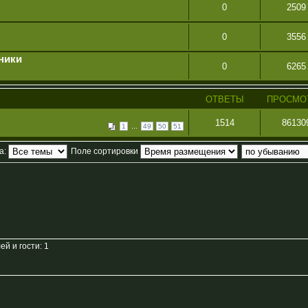
0
2509
0
3556
ники
0
6265
ОТВЕТЫ
ПРОСМО
1514
86130
...
1
49
50
51
а:
Поле сортировки
й и гости: 1