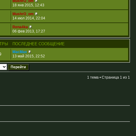
MushrO_om
18 янв 2015, 12:43
MushrO_om
14 июл 2014, 22:04
Rena4ka
06 фев 2013, 17:27
ТРЫ
ПОСЛЕДНЕЕ СООБЩЕНИЕ
MacMax
9
13 май 2015, 22:52
1 тема • Страница
1
из
1