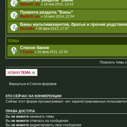
Закрытие раздела "Баны"
MushrO_om
» 18 янв 2015, 12:43
Правила раздела "Баны"
MushrO_om
» 14 июл 2014, 22:04
Баны мультиаккаунтов, братья и прочие родствен
Rena4ka
» 06 фев 2013, 17:27
ТЕМЫ
Список банов
Feyola
» 20 фев 2011, 22:34
Показать темы з
Новая тема
Вернуться в Список форумов
КТО СЕЙЧАС НА КОНФЕРЕНЦИИ
Сейчас этот форум просматривают: нет зарегистрированных пользователе
ПРАВА ДОСТУПА
Вы
не можете
начинать темы
Вы
не можете
отвечать на сообщения
Вы
не можете
редактировать свои сообщения