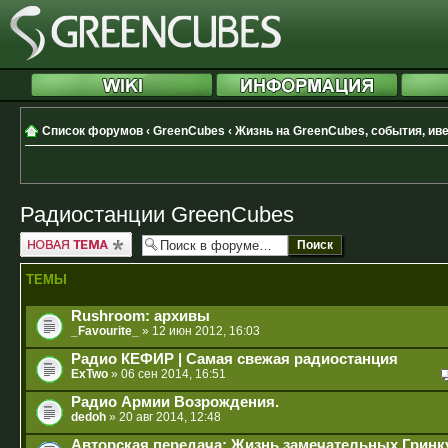
Список форумов
‹
GreenCubes
‹
Жизнь на GreenCubes, события, ив
Радиостанции GreenCubes
Новая тема
ТЕМЫ
Rushroom: архивы
_Favourite_
» 12 июн 2012, 16:03
Радио КЕФИР | Самая свежая радиостанция
ExTwo
» 06 сен 2014, 16:51
Радио Армии Возрождения.
dedoh
» 20 авг 2014, 12:48
Авторская передача: Жизнь замечательных Гринк