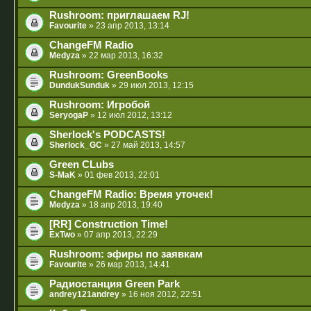
Rushroom: приглашаем RJ!
Favourite
» 23 апр 2013, 13:14
ChangeFM Radio
Medyza
» 22 мар 2013, 16:32
Rushroom: GreenBooks
DundukSunduk
» 29 июл 2013, 12:15
Rushroom: Игробой
SeryogaP
» 12 июл 2012, 13:12
Sherlock's PODCASTS!
Sherlock_GC
» 27 май 2013, 14:57
Green CLubs
S-MaK
» 01 фев 2013, 22:01
ChangeFM Radio: Время уточек!
Medyza
» 18 апр 2013, 19:40
[RR] Construction Time!
ExTwo
» 07 апр 2013, 22:29
Rushroom: эфиры по заявкам
Favourite
» 26 мар 2013, 14:41
Радиостанция Green Park
andrey121andrey
» 16 ноя 2012, 22:51