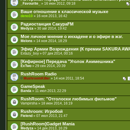
_Favourite_
» 16 июн 2012, 09:18
Ваше отношение к классической музыке
deno10
» 16 ноя 2013, 16:42
Радиостанция СакураFM
Medyza
» 30 авг 2014, 19:42
Мое личное мнение о инхадене и о эфире в жзг.
Melons
» 14 ноя 2014, 18:29
Эфир Армии Возрождения (К премии SAKURA AW
Extazy_boy
» 07 дек 2014, 00:16
[Кефирное] Передача "Уголок Анимешника"
ExTwo
» 29 сен 2014, 20:39
RushRoom Radio
MushroomKiller
» 14 ноя 2011, 18:54
GameSpeak
Banda
» 11 июл 2013, 22:29
RushRoom: "Отголоски любимых фильмов"
Vampirsha
» 18 июн 2014, 16:19
Rushroom: Игробой
Fielend
» 07 июл 2013, 21:47
[RushRoom]Gadget Mania
Medyza
» 14 дек 2013, 16:29