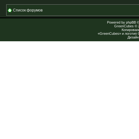
Список форумов
Powered by
phpBB
©
GreenCubes
© 
Копирован
«GreenCubes» и логотип
Дизай