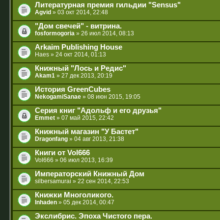
Литературная премия гильдии "Sensus"
Agvid
» 03 окт 2014, 22:48
"Дом свечей" - витрина.
fosformogoria
» 26 июл 2014, 08:13
Arkaim Publishing House
Haes
» 24 окт 2014, 01:13
Книжный "Лось и Редис"
Akam1
» 27 дек 2013, 20:19
История GreenCubes
NekogamiSanae
» 08 июн 2015, 19:05
Серия книг "Адольф и его друзья"
Emmet
» 07 май 2015, 22:42
Книжный магазин "У Бастет"
Dragonfang
» 04 авг 2013, 21:38
Книги от Vol666
Vol666
» 06 июл 2013, 16:39
Императорский Книжный Дом
silbersamurai
» 22 сен 2014, 22:53
Книжки Многоликого.
Inhaden
» 05 дек 2014, 00:47
Экслибрис. Эпоха Чистого пера.