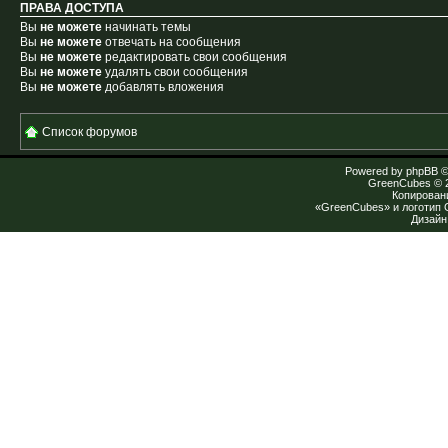
ПРАВА ДОСТУПА
Вы
не можете
начинать темы
Вы
не можете
отвечать на сообщения
Вы
не можете
редактировать свои сообщения
Вы
не можете
удалять свои сообщения
Вы
не можете
добавлять вложения
Список форумов
Powered by
phpBB
©
GreenCubes
© 
Копирован
«GreenCubes» и логотип
Дизай