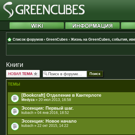
Список форумов
‹
GreenCubes
‹
Жизнь на GreenCubes, события, ив
Книги
Новая тема
ТЕМЫ
[Bookcraft] Отделение в Кантерлоте
Medyza
» 20 июл 2013, 16:58
Эссенция: Первый шаг.
kubach
» 04 янв 2016, 18:52
Эссенция: Новое начало
kubach
» 22 окт 2015, 14:22