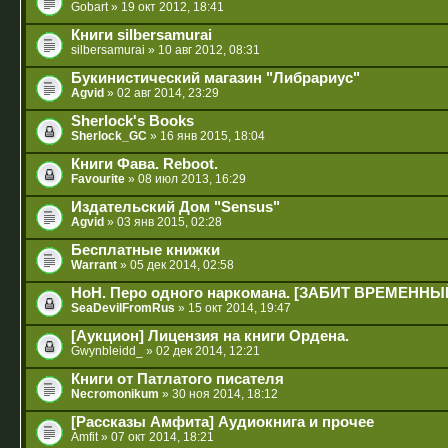
Gobart
» 19 окт 2012, 18:41
Книги silbersamurai
silbersamurai
» 10 авг 2012, 08:31
Букинистический магазин "Либрариус"
Agvid
» 02 авг 2014, 23:29
Sherlock's Books
Sherlock_GC
» 16 янв 2015, 18:04
Книги Фава. Reboot.
Favourite
» 08 июл 2013, 16:29
Издательский Дом "Sensus"
Agvid
» 03 янв 2015, 02:28
Бесплатные книжки
Warrant
» 05 дек 2014, 02:58
HoH. Перо одного наркомана. [ЗАБИТ ВРЕМЕННЫ
SeaDevilFromRus
» 15 окт 2014, 19:47
[Аукцион] Лицензия на книги Ордена.
Gwynbleidd_
» 02 дек 2014, 12:21
Книги от Патлатого писателя
Necromonikum
» 30 ноя 2014, 18:12
[Рассказы Амфита] Аудиокнига и прочее
Amfit
» 07 окт 2014, 18:21