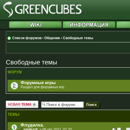
Список форумов
‹
Общение
‹
Свободные темы
Свободные темы
ФОРУМ
Форумные игры
Раздел для форумных игр.
Новая тема
ТЕМЫ
Флудилка.
smilesdc
» 06 окт 2011, 01:25
...
1
1