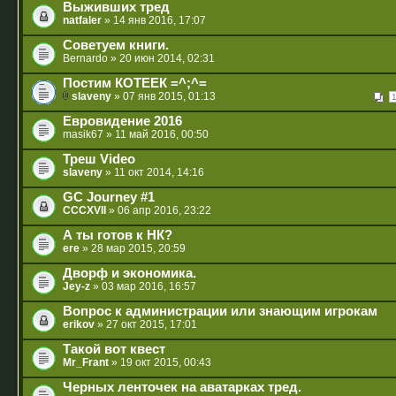
Выживших тред
natfaler
» 14 янв 2016, 17:07
Советуем книги.
Bernardo
» 20 июн 2014, 02:31
Постим КОТЕЕК =^;^=
slaveny
» 07 янв 2015, 01:13
Евровидение 2016
masik67
» 11 май 2016, 00:50
Треш Video
slaveny
» 11 окт 2014, 14:16
GC Journey #1
CCCXVII
» 06 апр 2016, 23:22
А ты готов к НК?
ere
» 28 мар 2015, 20:59
Дворф и экономика.
Jey-z
» 03 мар 2016, 16:57
Вопрос к администрации или знающим игрокам
erikov
» 27 окт 2015, 17:01
Такой вот квест
Mr_Frant
» 19 окт 2015, 00:43
Черных ленточек на аватарках тред.