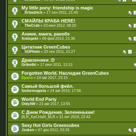
My little pony: friendship is magic
Drbadnick
» 17 сен 2011, 21:45
СМАЙЛЫ КРАБА HERE!
TheCrab
» 23 июл 2012, 08:20
Аниме, манга, ранобэ
Antispekt
» 09 фев 2013, 21:36
Цитатник GreenCubes
SGPhoto
» 20 сен 2011, 21:27
..
1
Дракончики :D
Gribo4ki
» 17 июл 2011, 15:13
Forgotten World. Наследие GreenCubes
Djzero
» 24 авг 2017, 23:15
Самый большой фейл.
fosformogoria
» 24 авг 2016, 17:56
World End Party
OnlyAW
» 23 авг 2017, 13:55
С Днем Рождения, Зелененькие!
BLR_KaCHaN_BLR
» 31 окт 2016, 22:42
Sexy Hot Girls Greencubes
Jzuken
» 07 дек 2012, 03:35