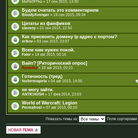
MaRk0FFka
» 17 сен 2015, 13:30
Будем считать это комментарием
BloodyAvenger
» 19 сен 2015, 09:34
Цитаты из фанфиков
slaveny
» 01 сен 2015, 22:50
Как присвоить домену ip адрес с портом?
erikov
» 03 сен 2015, 23:07
Всем нам нужен покой.
Falor
» 14 авг 2015, 00:16
Вайп? [Риторический опрос]
Rena4ka
» 10 авг 2015, 02:21
Готичность (тред)
fosformogoria
» 04 авг 2015, 14:00
не могу зайти.
ANTICHUSH
» 17 фев 2014, 23:03
World of Warcraft: Legion
Permafrost
» 07 авг 2015, 00:20
Показать темы за:
Поле сортировки
Новая тема