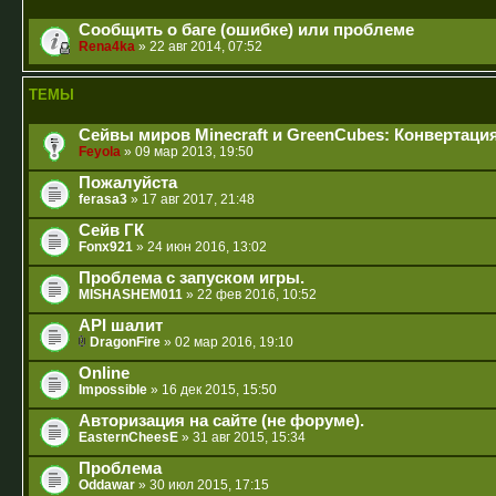
Сообщить о баге (ошибке) или проблеме
Rena4ka
» 22 авг 2014, 07:52
ТЕМЫ
Сейвы миров Minecraft и GreenCubes: Конвертаци
Feyola
» 09 мар 2013, 19:50
Пожалуйста
ferasa3
» 17 авг 2017, 21:48
Сейв ГК
Fonx921
» 24 июн 2016, 13:02
Проблема с запуском игры.
MISHASHEM011
» 22 фев 2016, 10:52
API шалит
DragonFire
» 02 мар 2016, 19:10
Online
Impossible
» 16 дек 2015, 15:50
Авторизация на сайте (не форуме).
EasternCheesE
» 31 авг 2015, 15:34
Проблема
Oddawar
» 30 июл 2015, 17:15