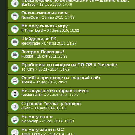
Предложение по возможному улучшению игры.
SarTass
» 18 фев 2015, 14:46
Очень сильные лаги.
NukaCola
» 23 мар 2015, 17:39
Не могу скачать игру
Time_Lord
» 04 фев 2015, 18:32
Шейдеры на ГК.
RedMirage
» 07 июл 2013, 21:27
Застрял Персонаж!
Fuggot
» 18 окт 2011, 23:22
Проблемы со входом на ПО OS X Yosemite
To_Ony
» 13 дек 2014, 21:02
Ошибка при входе на главный сайт
TiRaN
» 02 дек 2014, 20:43
Не запускается старый клиент
Snakes2010
» 25 ноя 2014, 12:47
Странная "сетка" у блоков
JKor
» 09 ноя 2014, 16:16
Не могу войти
ivanovmp
» 29 сен 2014, 19:09
Не могу зайти в GC
Time_Lord
» 21 сен 2014, 14:01