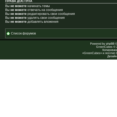
ПРАВА ДОСТУПА
Вы
не можете
начинать темы
Вы
не можете
отвечать на сообщения
Вы
не можете
редактировать свои сообщения
Вы
не можете
удалять свои сообщения
Вы
не можете
добавлять вложения
Список форумов
Powered by
phpBB
©
GreenCubes
© 
Копирован
«GreenCubes» и логотип
Дизай