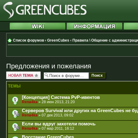
Список форумов
‹
GreenCubes
‹
Правила \ Общение с администрац
Предложения и пожелания
Новая тема
ТЕМЫ
[Концепция] Система PvP-ивентов
Rena4ka
» 28 июн 2013, 21:20
Серверов Survival или других на GreenCubes не бу
Rena4ka
» 07 дек 2013, 09:02
Если вы вдруг захотели помочь
Rena4ka
» 07 мар 2011, 16:12
Восстание GreenCubes