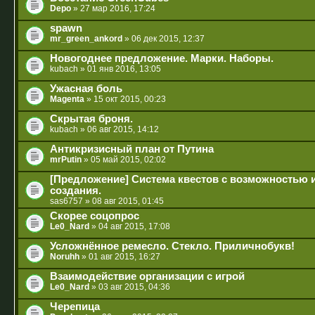
Depo
» 27 мар 2016, 17:24
spawn
mr_green_ankord
» 06 дек 2015, 12:37
Новогоднее предложение. Марки. Наборы.
kubach
» 01 янв 2016, 13:05
Ужасная боль
Magenta
» 15 окт 2015, 00:23
Скрытая броня.
kubach
» 06 авг 2015, 14:12
Антикризисный план от Путина
mrPutin
» 05 май 2015, 02:02
[Предложение] Система квестов с возможностью 
создания.
sas6757
» 08 авг 2015, 01:45
Скорее соцопрос
Le0_Nard
» 04 авг 2015, 17:08
Усложнённое ремесло. Стекло. Приличнобукв!
Noruhh
» 01 авг 2015, 16:27
Взаимодействие организации с игрой
Le0_Nard
» 03 авг 2015, 04:36
Черепица