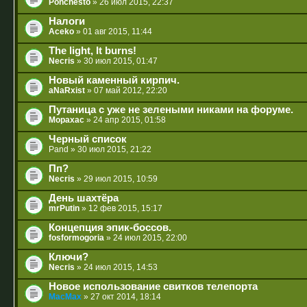
Ponchesto
» 26 июл 2015, 22:37
Налоги
Aceko
» 01 авг 2015, 11:44
The light, It burns!
Necris
» 30 июл 2015, 01:47
Новый каменный кирпич.
aNaRxist
» 07 май 2012, 22:20
Путаница с уже не зелеными никами на форуме.
Mopaxac
» 24 апр 2015, 01:58
Черный список
Pand
» 30 июл 2015, 21:22
Пп?
Necris
» 29 июл 2015, 10:59
День шахтёра
mrPutin
» 12 фев 2015, 15:17
Концепция эпик-боссов.
fosformogoria
» 24 июл 2015, 22:00
Ключи?
Necris
» 24 июл 2015, 14:53
Новое использование свитков телепорта
MacMax
» 27 окт 2014, 18:14