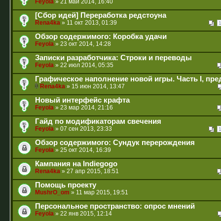
Feyola
» 21 май 2014, 16:40
[Сбор идей] Переработка редстоуна
Rena4ka
» 11 окт 2013, 01:39
Обзор содержимого: Коробка удачи
Feyola
» 23 окт 2014, 14:28
Записки разработчика: Строки и переводы
Feyola
» 22 июл 2014, 05:35
Графическое наполнение новой игры. Часть I, пр
Rena4ka
» 15 июн 2014, 13:47
Новый интерфейс крафта
Feyola
» 23 мар 2014, 21:16
Гайд по модификаторам свечения
Feyola
» 07 сен 2013, 23:33
Обзор содержимого: Сундук перерождения
Feyola
» 25 окт 2014, 16:39
Кампания на Indiegogo
Rena4ka
» 27 апр 2015, 18:51
Помощь проекту
MushrO_om
» 11 мар 2015, 19:51
Персональное пространство: опрос мнений
Feyola
» 22 янв 2015, 12:14