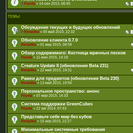
Feyola
» 14 сен 2013, 06:45
ТЕМЫ
Обсуждение текущих и будущих обновлений
Rena4ka
» 05 май 2015, 22:32
Обновление клиента 0.7.0
Rena4ka
» 01 мар 2015, 08:59
Обзор содержимого: Костница мрачных песков
Feyola
» 11 июн 2015, 14:19
Creature Update II (обновление Beta 231)
Rena4ka
» 22 май 2015, 19:31
Рамки для предметов (обновление Beta 230)
Rena4ka
» 13 май 2015, 19:56
Персональное пространство: анонс
Feyola
» 07 мар 2015, 14:33
Система поддержки GreenCubes
Feyola
» 22 авг 2014, 07:43
Представьте себе мир без кубов
Rena4ka
» 15 апр 2015, 22:27
Минимальные системные требования