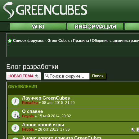
Список форумов
‹
GreenCubes
‹
Правила \ Общение с администрац
Блог разработки
Новая тема
ОБЪЯВЛЕНИЯ
Лаунчер GreenCubes
Rena4ka
» 08 апр 2015, 21:29
О спавне
Feyola
» 15 май 2014, 20:32
Анонс новой игры
Feyola
» 28 окт 2013, 17:36
Анонс нового клиента GreenCubes