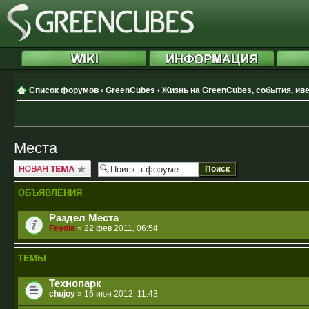
Список форумов
‹
GreenCubes
‹
Жизнь на GreenCubes, события, ив
Места
Новая тема
ОБЪЯВЛЕНИЯ
Раздел Места
Feyola
» 22 фев 2011, 06:54
ТЕМЫ
Технопарк
chujoy
» 16 июн 2012, 11:43