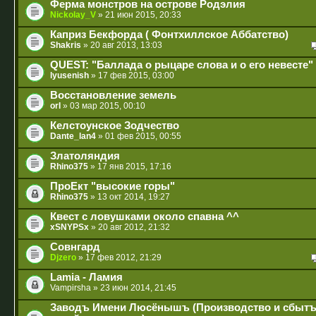
Ферма монстров на острове Родэлия
Nickolay_V
» 21 июн 2015, 20:33
Каприз Бекфорда ( Фонтхиллское Аббатство)
Shakris
» 20 авг 2013, 13:03
QUEST: "Баллада о рыцаре слова и о его невесте"
lyusenish
» 17 фев 2015, 03:00
Восстановление земель
orI
» 03 мар 2015, 00:10
Келстоунское Зодчество
Dante_lan4
» 01 фев 2015, 00:55
Златоляндия
Rhino375
» 17 янв 2015, 17:16
ПроЕкт "высокие горы"
Rhino375
» 13 окт 2014, 19:27
Квест с ловушками около спавна ^^
xSNYPSx
» 20 авг 2012, 21:32
Совнгард
Djzero
» 17 фев 2012, 21:29
Lamia - Ламия
Vampirsha
» 23 июн 2014, 21:45
Заводъ Имени Люсёнышъ (Производство и сбыт