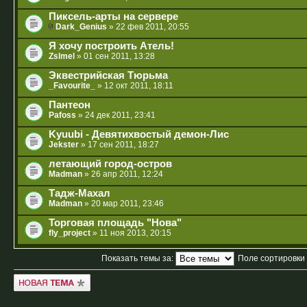
Пиксель-арты на сервере
Dark_Genius
» 22 фев 2011, 20:55
Я хочу построить Атель!
Zslmel
» 01 сен 2011, 13:28
Эквестрийская Тюрьма
_Favourite_
» 12 окт 2011, 18:11
Пантеон
Pafoss
» 24 дек 2011, 23:41
Kyuubi - Девятихвостый демон-Лис
Jekster
» 17 сен 2011, 18:27
летающий город-остров
Madman
» 26 апр 2011, 12:24
Тадж-Махал
Madman
» 20 мар 2011, 23:46
Торговая площадь "Нова"
fly_project
» 11 ноя 2013, 20:15
Показать темы за:
Поле сортировки
Новая тема