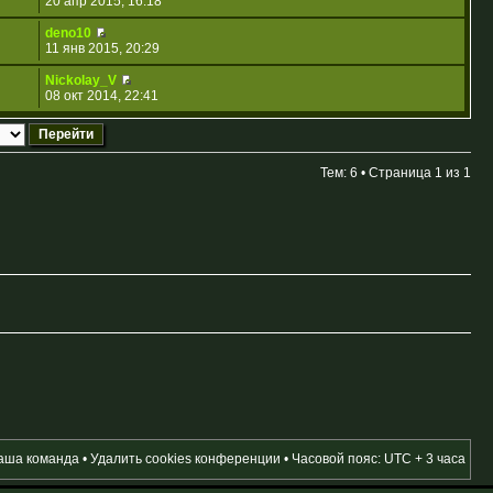
20 апр 2015, 16:18
deno10
11 янв 2015, 20:29
Nickolay_V
08 окт 2014, 22:41
Тем: 6 • Страница
1
из
1
аша команда
•
Удалить cookies конференции
• Часовой пояс: UTC + 3 часа