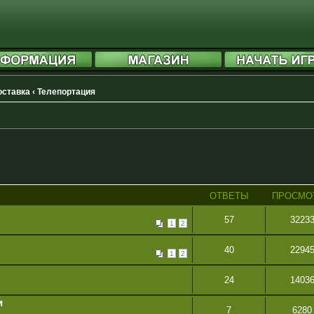
доставка
‹
Телепортация
ОТВЕТЫ
ПРОСМО
57
3223
1
2
40
2294
1
2
24
1403
и
7
6280