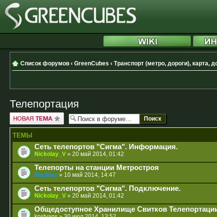
Список форумов
‹
GreenCubes
‹
Транспорт (метро, дороги), карта, 
Телепортация
Новая тема
ТЕМЫ
Сеть телепортов "Сигма". Информация.
Nickolay_V
» 20 май 2014, 01:42
Телепорты на станции Метростроя
MacMax
» 10 май 2014, 14:47
Сеть телепортов "Сигма". Подключение.
Nickolay_V
» 20 май 2014, 01:42
Общедоступное Хранилище Свитков Телепортаци
kostyans
» 30 июл 2014, 13:52