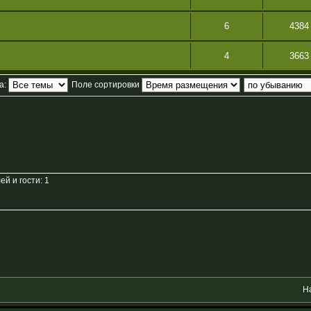
6
4384
4
3663
а:
Поле сортировки
й и гости: 1
Н