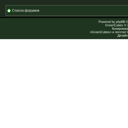
Список форумов
Powered by
phpBB
©
GreenCubes
© 
Копирован
«GreenCubes» и логотип
Дизай