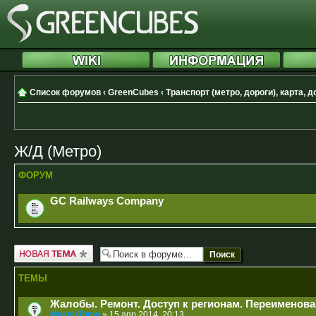
Список форумов
‹
GreenCubes
‹
Транспорт (метро, дороги), карта, 
Ж/Д (Метро)
ФОРУМ
GC Railways Company
Новая тема
ТЕМЫ
Жалобы. Ремонт. Доступ к регионам. Переименов
MasterToma
» 15 апр 2014, 20:13