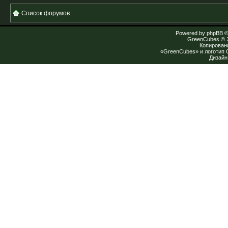
Список форумов
Powered by
phpBB
©
GreenCubes
© 
Копирован
«GreenCubes» и логотип
Дизай