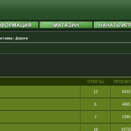
доставка
‹
Дороги
ОТВЕТЫ
ПРОСМО
12
8433
6
4465
2
2390
18
1073