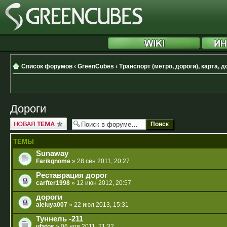
Список форумов
‹
GreenCubes
‹
Транспорт (метро, дороги), карта, 
Дороги
Новая тема
ТЕМЫ
Sunaway
Farikgnome
» 28 сен 2011, 20:27
Реставрация дорог
carfter1998
» 12 июн 2012, 20:57
дороги
aleluya007
» 22 июл 2013, 15:31
Туннель -211
ufatos
» 06 ноя 2011, 21:32