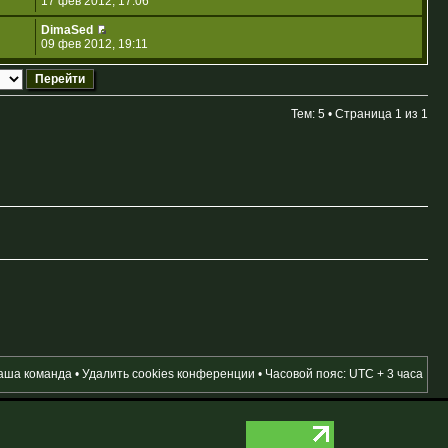
17 фев 2012, 17:06
DimaSed
09 фев 2012, 19:11
Тем: 5 • Страница
1
из
1
аша команда
•
Удалить cookies конференции
• Часовой пояс: UTC + 3 часа