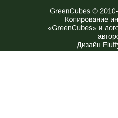
GreenCubes
© 2010-
Копирование и
«GreenCubes» и лог
автор
Дизайн
Fluff