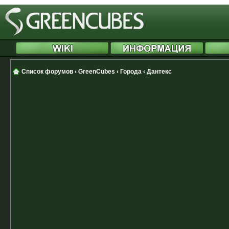
Список форумов
‹
GreenCubes
‹
Города
‹
Дантекс