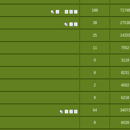
188
7174
...
1
5
6
7
38
2753
1
2
25
1420
11
7552
0
3119
8
8231
2
4002
8
6218
64
3407
1
2
3
8
6028