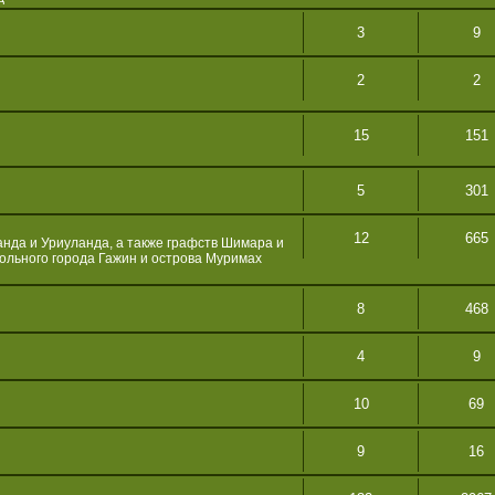
3
9
2
2
15
151
5
301
12
665
нда и Уриуланда, а также графств Шимара и
вольного города Гажин и острова Муримах
8
468
4
9
10
69
9
16