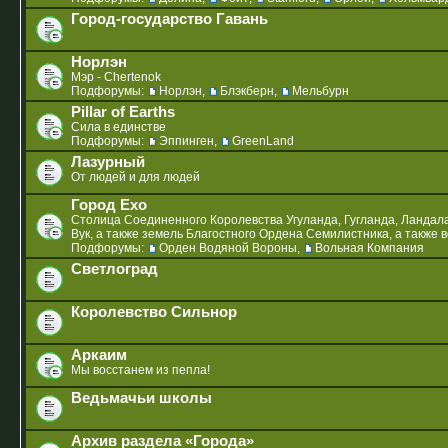
Город-государство Гавань
Норлэн
Мэр - Chertenok
Подфорумы:
Норлэн
,
Блэкберн
,
Мельбурн
Pillar of Earths
Сила в единстве
Подфорумы:
Эппинген
,
GreenLand
Лазурный
От людей и для людей
Город Ехо
Столица Соединенного Королевства Угуланда, Гугланда, Ландала
Вук, а также земель Благостного Ордена Семилистника, а также 
Подфорумы:
Орден Водяной Вороны
,
Вольная Компания
Светлоград
Королевство Сильнор
Аркаим
Мы восстанем из пепла!
Ведьмачьи школы
Архив раздела «Города»