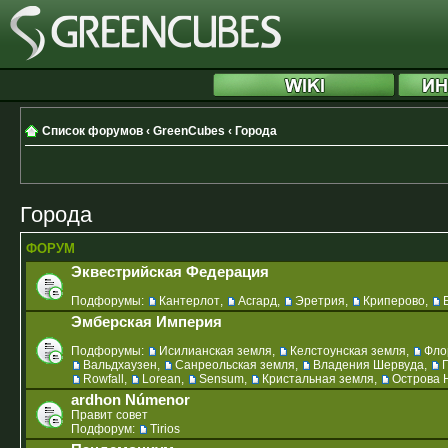
Список форумов
‹
GreenCubes
‹
Города
Города
ФОРУМ
Эквестрийская Федерация
Подфорумы:
Кантерлот
,
Асгард
,
Эретрия
,
Криперово
,
Эмберская Империя
Подфорумы:
Исилианская земля
,
Келстоунская земля
,
Фло
Вальдхаузен
,
Санреольская земля
,
Владения Шервуда
,
Rowfall
,
Lorean
,
Sensum
,
Кристальная земля
,
Острова 
ardhon Númenor
Правит совет
Подфорум:
Tirios