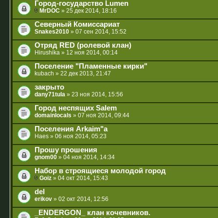
Город-государство Lumen
MrDOC
» 25 дек 2014, 18:16
Северный Комиссариат
Snakes2010
» 07 сен 2014, 15:52
Отряд RED (ролевой клан)
Hirushika
» 12 ноя 2014, 00:14
Поселение "Пламенные кирки"
kubach
» 22 дек 2013, 21:47
закрыто
dany71tula
» 23 ноя 2014, 15:56
Город неспящих Salem
domainlocals
» 07 ноя 2014, 09:44
Поселения Arkaim"а
Haes
» 06 ноя 2014, 05:23
Прошу прошения
gnom00
» 04 ноя 2014, 14:34
Набор в строящиеся молодой город
Goiz
» 04 окт 2014, 15:43
del
erikov
» 02 окт 2014, 12:56
_ENDERGON_ клан кочевников.