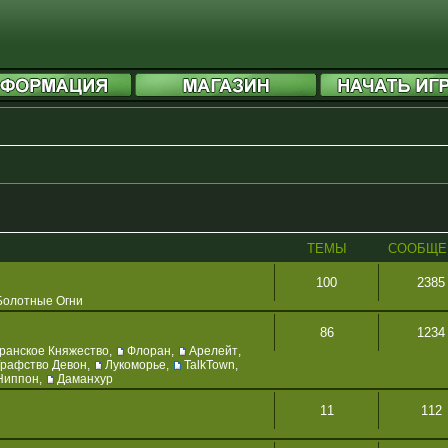
ТЕМЫ
СООБЩЕ
100
2385
Болотные Огни
86
1234
ранское Княжество
,
Флоран
,
Арелейт
,
Графство Девон
,
Лукоморье
,
TalkTown
,
Ниппон
,
Даманхур
11
112