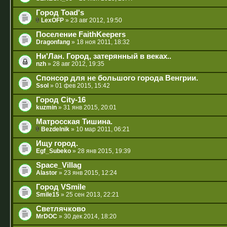
Город Toad's
LexOFP
» 23 авг 2012, 19:50
Поселение FaithKeepers
Dragonfang
» 18 ноя 2011, 18:32
Ни'Лан. Город, затерянный в веках..
nzh
» 28 авг 2012, 19:35
Спонсор для не большого города Венгрии.
Ssol
» 01 фев 2015, 15:42
Город City-16
kuzmin
» 31 янв 2015, 20:01
Матросская Тишина.
Bezdelnik
» 10 мар 2011, 06:21
Ищу город.
Egf_Subeko
» 28 янв 2015, 19:39
Space_Villag
Alastor
» 23 янв 2015, 12:24
Город VSmile
Smile15
» 25 сен 2013, 22:21
Светлячково
MrDOC
» 30 дек 2014, 18:20