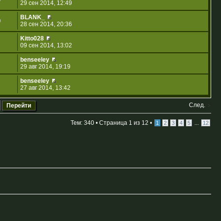
29 сен 2014, 12:49
BLANK_
0
28 сен 2014, 20:36
Kitto028
09 сен 2014, 13:02
benseeley
29 авг 2014, 19:19
benseeley
27 авг 2014, 13:42
След.
Тем: 340 •
Страница
1
из
12
•
...
1
2
3
4
5
12