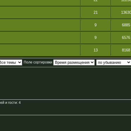
21
1363
9
6885
9
6576
13
8168
Поле сортировки
й и гости: 4