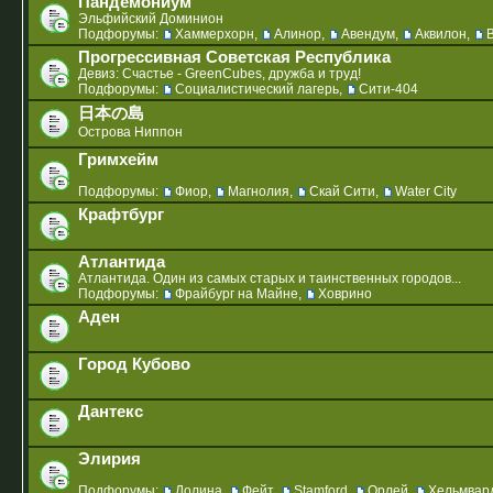
Пандемониум
Эльфийский Доминион
Подфорумы:
Хаммерхорн
,
Алинор
,
Авендум
,
Аквилон
,
Прогрессивная Советская Республика
Девиз: Счастье - GreenCubes, дружба и труд!
Подфорумы:
Социалистический лагерь
,
Сити-404
日本の島
Острова Ниппон
Гримхейм
Подфорумы:
Фиор
,
Магнолия
,
Скай Сити
,
Water City
Крафтбург
Атлантида
Атлантида. Один из самых старых и таинственных городов...
Подфорумы:
Фрайбург на Майне
,
Ховрино
Аден
Город Кубово
Дантекс
Элирия
Подфорумы:
Долина
,
Фейт
,
Stamford
,
Орлей
,
Хельмвар