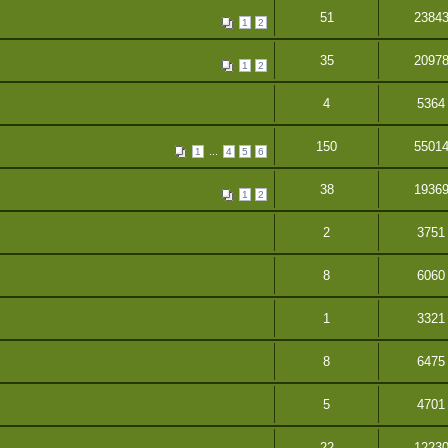
51
2384
1
2
35
2097
1
2
4
5364
150
5501
...
1
4
5
6
38
1936
1
2
2
3751
8
6060
1
3321
8
6475
5
4701
22
1223