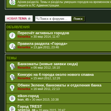
Архив раздела. Темы и разделы умерших городов на временном 
пишите в ЛС Администрации.
Новая тема
ОБЪЯВЛЕНИЯ
Пересчёт активных городов
Rena4ka
» 30 мар 2014, 11:47
Правила раздела «Города»
Rena4ka
» 13 дек 2011, 23:46
ТЕМЫ
Банкоматы (новые заявки сюда)
Rena4ka
» 06 мар 2012, 16:10
Конкурс на 4 города около нового спавна
Rena4ka
» 15 июл 2012, 12:26
Обмен Зелени, банкоматы и отделения банка
Rena4ka
» 16 май 2011, 22:13
eikon-город
Ivan_45
» 30 июл 2015, 10:38
Город TREST
SEREGA_08
» 20 июн 2015, 20:47