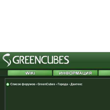
started at /includes/functions.php
[phpBB Debug] PHP Notice
: in file
Cannot modify header information 
started at /includes/functions.php
[phpBB Debug] PHP Notice
: in file
Cannot modify header information 
started at /includes/functions.php
Список форумов
‹
GreenCubes
‹
Города
‹
Дантекс