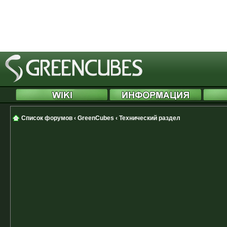
[phpBB Debug] PHP Notice
: in file
Cannot modify header information 
started at /includes/functions.php
Список форумов
‹
GreenCubes
‹
Технический раздел