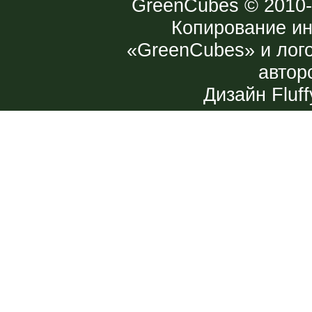
GreenCubes
© 2010-
Копирование и
«GreenCubes» и лог
автор
Дизайн
Fluff