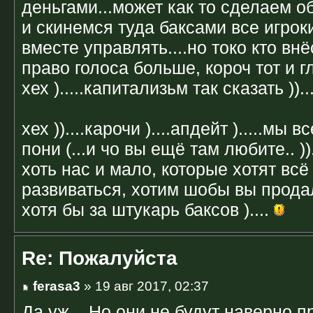
деньгами...может как то сделаем 
и скинемся туда баксами все игрок
вместе управлять....но токо кто вн
право голоса больше, короч тот и г
хех ).....капитализьм так сказать ))..
хех ))....карочи )....апдейт ).....мы
пони (...и чо вы ещё там любите.. ))
хоть нас и мало, которые хотят всё
развиваться, хотим шобы вы прода
хотя бы за штукарь баксов )....
Re: Пожалуйста
ferasa3
» 19 авг 2017, 02:37
Да уж... Но они не будут наверно п