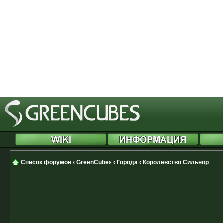
[phpBB Debug] PHP Notice
: in file
Cannot modify header information 
started at /includes/functions.php
[phpBB Debug] PHP Notice
: in file
Cannot modify header information 
started at /includes/functions.php
Список форумов
‹
GreenCubes
‹
Города
‹
Королевство Сильнор