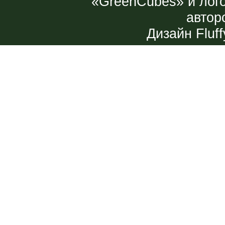
«GreenCubes» и лог
автор
Дизайн
Fluff