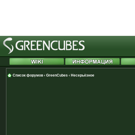
started at /includes/functions.php
[phpBB Debug] PHP Notice
: in file
Cannot modify header information 
started at /includes/functions.php
Список форумов
‹
GreenCubes
‹
Несерьёзное