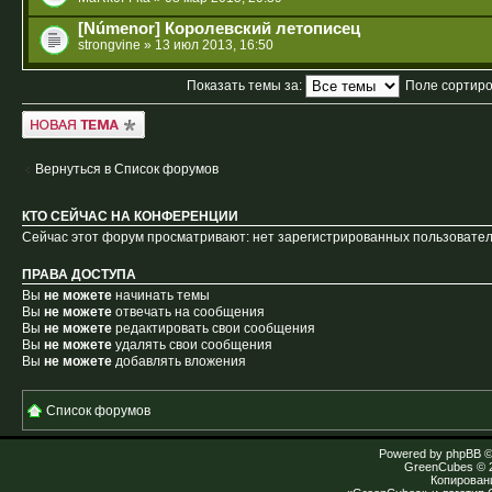
[Númenor] Королевский летописец
strongvine
» 13 июл 2013, 16:50
Показать темы за:
Поле сортир
Новая тема
Вернуться в Список форумов
КТО СЕЙЧАС НА КОНФЕРЕНЦИИ
Сейчас этот форум просматривают: нет зарегистрированных пользователе
ПРАВА ДОСТУПА
Вы
не можете
начинать темы
Вы
не можете
отвечать на сообщения
Вы
не можете
редактировать свои сообщения
Вы
не можете
удалять свои сообщения
Вы
не можете
добавлять вложения
Список форумов
Powered by
phpBB
©
GreenCubes
© 
Копирован