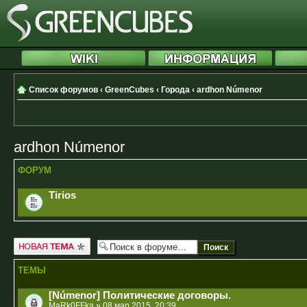
Список форумов
‹
GreenCubes
‹
Города
‹
ardhon Númenor
ardhon Númenor
ФОРУМ
Tirios
Новая тема
ТЕМЫ
[Númenor] Политические договоры.
MaRk0FFka
» 08 мар 2015, 20:39