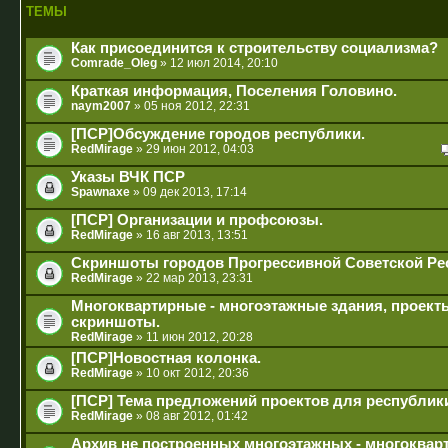
ТЕМЫ
Как присоединится к строительству социализма?
Comrade_Oleg
» 12 июл 2014, 20:10
Краткая информация, Поселения Головино.
naym2007
» 05 ноя 2012, 22:31
[ПСР]Обсуждение городов республики.
RedMirage
» 29 июн 2012, 04:03
Указы ВЧК ПСР
Spawnaxe
» 09 дек 2013, 17:14
[ПСР] Организации и профсоюзы.
RedMirage
» 16 авг 2013, 13:51
Скриншоты городов Прогрессивной Советской Ре
RedMirage
» 22 мар 2013, 23:31
Многоквартирные - многоэтажные здания, проекты
скриншоты.
RedMirage
» 11 июн 2012, 20:28
[ПСР]Новостная колонка.
RedMirage
» 10 окт 2012, 20:36
[ПСР] Тема предложений проектов для республик
RedMirage
» 08 авг 2012, 01:42
Архив не построенных многоэтажных - многоквар