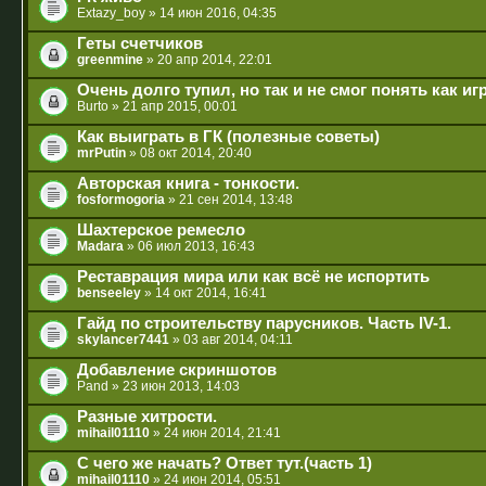
Extazy_boy
» 14 июн 2016, 04:35
Геты счетчиков
greenmine
» 20 апр 2014, 22:01
Очень долго тупил, но так и не смог понять как иг
Burto
» 21 апр 2015, 00:01
Как выиграть в ГК (полезные советы)
mrPutin
» 08 окт 2014, 20:40
Авторская книга - тонкости.
fosformogoria
» 21 сен 2014, 13:48
Шахтерское ремесло
Madara
» 06 июл 2013, 16:43
Реставрация мира или как всё не испортить
benseeley
» 14 окт 2014, 16:41
Гайд по строительству парусников. Часть IV-1.
skylancer7441
» 03 авг 2014, 04:11
Добавление скриншотов
Pand
» 23 июн 2013, 14:03
Разные хитрости.
mihail01110
» 24 июн 2014, 21:41
С чего же начать? Ответ тут.(часть 1)
mihail01110
» 24 июн 2014, 05:51