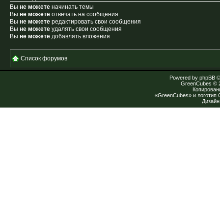
Вы
не можете
начинать темы
Вы
не можете
отвечать на сообщения
Вы
не можете
редактировать свои сообщения
Вы
не можете
удалять свои сообщения
Вы
не можете
добавлять вложения
Список форумов
Powered by
phpBB
©
GreenCubes
© 
Копирован
«GreenCubes» и логотип
Дизай