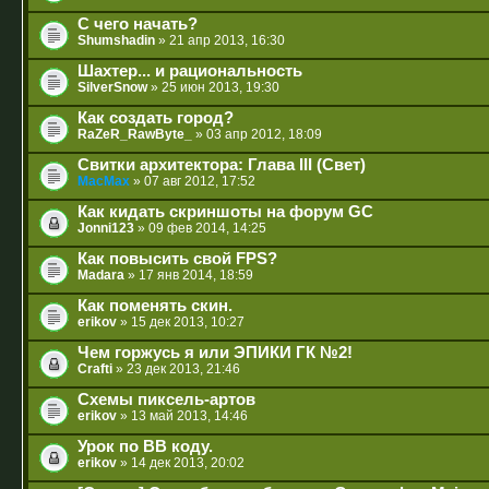
С чего начать?
Shumshadin
» 21 апр 2013, 16:30
Шахтер... и рациональность
SilverSnow
» 25 июн 2013, 19:30
Как создать город?
RaZeR_RawByte_
» 03 апр 2012, 18:09
Свитки архитектора: Глава III (Свет)
MacMax
» 07 авг 2012, 17:52
Как кидать скриншоты на форум GC
Jonni123
» 09 фев 2014, 14:25
Как повысить свой FPS?
Madara
» 17 янв 2014, 18:59
Как поменять скин.
erikov
» 15 дек 2013, 10:27
Чем горжусь я или ЭПИКИ ГК №2!
Crafti
» 23 дек 2013, 21:46
Схемы пиксель-артов
erikov
» 13 май 2013, 14:46
Урок по BB коду.
erikov
» 14 дек 2013, 20:02