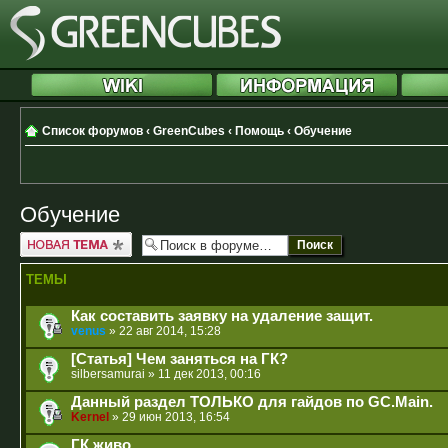
Список форумов
‹
GreenCubes
‹
Помощь
‹
Обучение
Обучение
Новая тема
ТЕМЫ
Как составить заявку на удаление защит.
venus
» 22 авг 2014, 15:28
[Статья] Чем заняться на ГК?
silbersamurai
» 11 дек 2013, 00:16
Данный раздел ТОЛЬКО для гайдов по GC.Main.
Kernel
» 29 июн 2013, 16:54
ГК живо