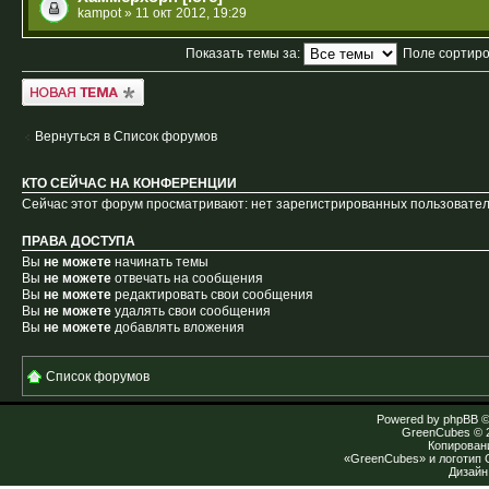
kampot
» 11 окт 2012, 19:29
Показать темы за:
Поле сортир
Новая тема
Вернуться в Список форумов
КТО СЕЙЧАС НА КОНФЕРЕНЦИИ
Сейчас этот форум просматривают: нет зарегистрированных пользователе
ПРАВА ДОСТУПА
Вы
не можете
начинать темы
Вы
не можете
отвечать на сообщения
Вы
не можете
редактировать свои сообщения
Вы
не можете
удалять свои сообщения
Вы
не можете
добавлять вложения
Список форумов
Powered by
phpBB
©
GreenCubes
© 
Копирован
«GreenCubes» и логотип
Дизай