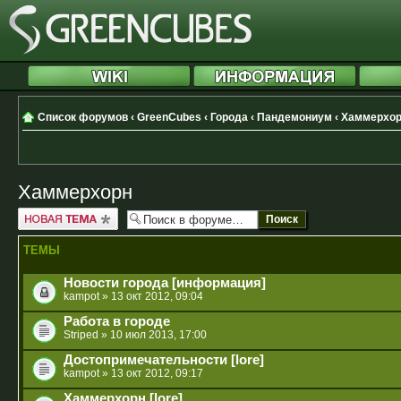
Список форумов
‹
GreenCubes
‹
Города
‹
Пандемониум
‹
Хаммерхо
Хаммерхорн
Новая тема
ТЕМЫ
Новости города [информация]
kampot
» 13 окт 2012, 09:04
Работа в городе
Striped
» 10 июл 2013, 17:00
Достопримечательности [lore]
kampot
» 13 окт 2012, 09:17
Хаммерхорн [lore]