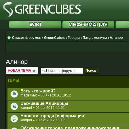
Список форумов
‹
GreenCubes
‹
Города
‹
Пандемониум
‹
Алинор
Алинор
Новая тема
ТЕМЫ
Есть кто живой?
mademax
» 06 янв 2016, 19:12
Выжившие Алинорцы
kampot
» 01 авг 2014, 11:51
Новости города [информация]
kampot
» 13 окт 2012, 09:03
Обсуждение города, предложения-пожелания.