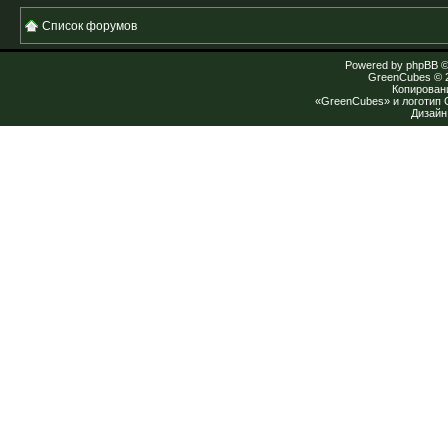
Список форумов
Powered by
phpBB
©
GreenCubes
© 
Копирован
«GreenCubes» и логотип
Дизай