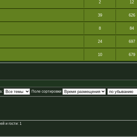
2
12
39
626
8
84
24
697
10
679
а:
Поле сортировки
й и гости: 1