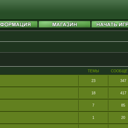
ТЕМЫ
СООБЩЕ
23
347
18
417
7
85
1
20