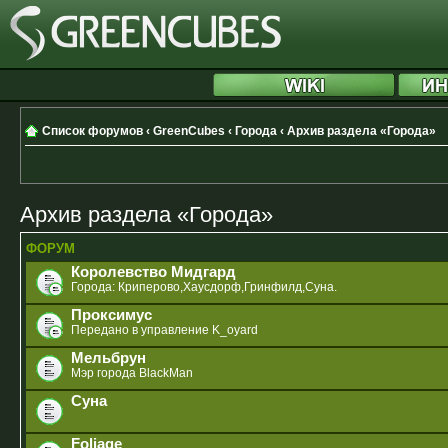
Список форумов
‹
GreenCubes
‹
Города
‹
Архив раздела «Города»
Архив раздела «Города»
ФОРУМ
Королевство Мидгард
Города: Криперово,Хаусдорф,Гринфилд,Суна.
Проксимус
Передано в управление K_oyard
Мельбрун
Мэр города BlackMan
Суна
Foliage